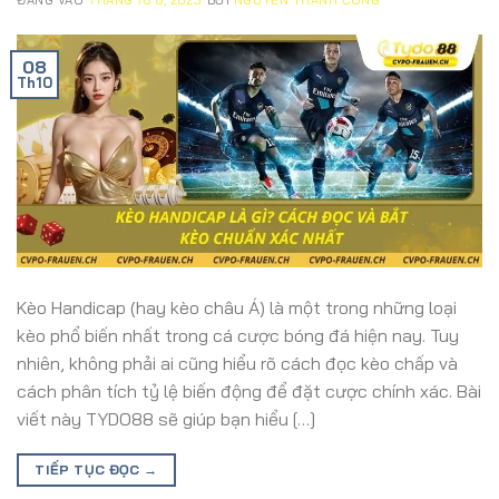
Kèo tỷ số, số bàn thắng, phạt góc
Ngoài các kèo chính, thể thao TYDO88 còn hỗ trợ
08
các loại kèo phụ như tỷ số chính xác, dự đoán số
Th10
bàn thắng hay số lần phạt góc trong trận đấu. Đây
là những kèo khó nhưng thường có tỷ lệ ăn cược
rất cao, dành cho người chơi thích thử thách và kỹ
năng phân tích sâu sắc.
Người chơi có thể chọn cược chính xác tỉ số hiệp
một hoặc toàn trận, dự đoán tổng số bàn thắng
hoặc đặt cược số lượng phạt góc để đa dạng hóa
Kèo Handicap (hay kèo châu Á) là một trong những loại
lựa chọn.
kèo phổ biến nhất trong cá cược bóng đá hiện nay. Tuy
nhiên, không phải ai cũng hiểu rõ cách đọc kèo chấp và
Kèo xiên – Tích hợp nhiều trận đấu
cách phân tích tỷ lệ biến động để đặt cược chính xác. Bài
Kèo xiên là hình thức kết hợp nhiều trận đấu trong
viết này TYDO88 sẽ giúp bạn hiểu […]
cùng một vé cược, với yêu cầu tất cả các lựa chọn
phải thắng để nhận thưởng. Kèo này giúp tăng lợi
TIẾP TỤC ĐỌC
→
nhuận tiềm năng rất lớn so với cược đơn nhưng