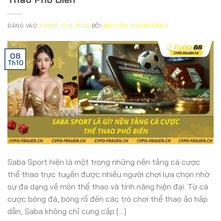
Các loại kèo cược phổ biến
ĐĂNG VÀO
THÁNG 10 8, 2025
BỞI
NGUYỄN THÀNH CÔNG
Phần lớn người chơi tại nhà cái lựa chọn giữa nhiều
loại kèo cược phổ biến phù hợp với từng trận đấu,
08
từng phong cách chơi. Mỗi loại kèo đều có cách
Th10
tính và mức đặt cược linh hoạt, phù hợp cho người
mới bắt đầu đến các cao thủ.
Kèo châu Á, châu Âu, tài xỉu
Đặc
P
Loại
Tên gọi
Cách
điểm
Mục tiêu dự
h
kèo
khác
chơi
nổi
đoán
vớ
bật
ai
Saba Sport hiện là một trong những nền tảng cá cược
– Cân
thể thao trực tuyến được nhiều người chơi lựa chọn nhờ
Ng
bằng
Một
ch
sự đa dạng về môn thể thao và tính năng hiện đại. Từ cá
sức
đội
c
mạnh
cược bóng đá, bóng rổ đến các trò chơi thể thao ảo hấp
được
ki
hai
chấp
th
dẫn, Saba không chỉ cung cấp […]
Kèo
đội
Handicap,
bàn
Dự đoán đội thắng
bó