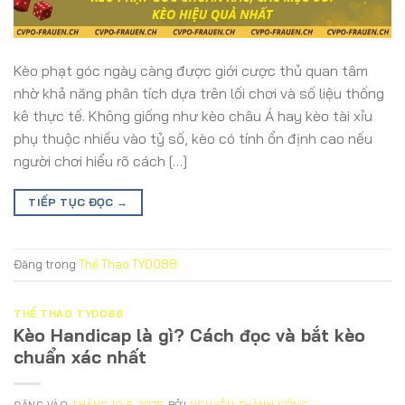
tài
có
thắng cao hơn hay
(O/U)
đấ
xỉu
vượt
thấp hơn mốc
– Chỉ
sô
qua
dựa
độ
mốc
vào
ho
đặt ra
tổng
Kèo phạt góc ngày càng được giới cược thủ quan tâm
ph
không
số
ng
nhờ khả năng phân tích dựa trên lối chơi và số liệu thống
bàn
kê thực tế. Không giống như kèo châu Á hay kèo tài xỉu
phụ thuộc nhiều vào tỷ số, kèo có tính ổn định cao nếu
Kèo rung – Cá cược khi trận đang diễn ra
người chơi hiểu rõ cách […]
Kèo rung là hình thức cá cược trực tiếp diễn ra
trong thời gian trận đấu, cho phép người chơi đặt
TIẾP TỤC ĐỌC
→
cược dựa trên tình hình thực tế trên sân. Đây là
lựa chọn lý tưởng để tận dụng những biến động
bất ngờ, tạo thêm cơ hội thắng lớn.
Đăng trong
Thể Thao TYDO88
Thể thao TYDO88 cập nhật liên tục tỷ lệ kèo rung
THỂ THAO TYDO88
theo từng phút, giúp người chơi theo dõi sát sao và
Kèo Handicap là gì? Cách đọc và bắt kèo
đưa ra quyết định đặt cược chính xác nhất ngay
chuẩn xác nhất
khi diễn biến thay đổi.
ĐĂNG VÀO
THÁNG 10 8, 2025
BỞI
NGUYỄN THÀNH CÔNG