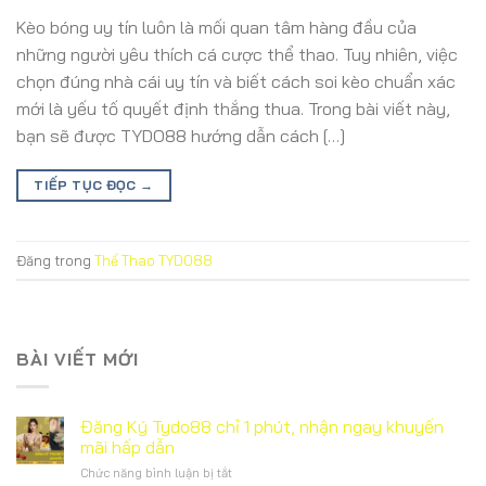
cái
Kèo bóng uy tín luôn là mối quan tâm hàng đầu của
những người yêu thích cá cược thể thao. Tuy nhiên, việc
Khi tham gia cá cược, người chơi được tận hưởng
chọn đúng nhà cái uy tín và biết cách soi kèo chuẩn xác
nhiều lợi thế vượt trội mà ít nền tảng nào có thể
mới là yếu tố quyết định thắng thua. Trong bài viết này,
sánh bằng. Đây chính là lý do nhà cái ngày càng
bạn sẽ được TYDO88 hướng dẫn cách […]
thu hút lượng lớn thành viên tham gia.
Tỷ lệ kèo hấp dẫn, lợi nhuận cao
TIẾP TỤC ĐỌC
→
Thể thao
TYDO88
cam kết đưa ra tỷ lệ kèo cạnh
tranh nhất thị trường, giúp người chơi tối đa hóa lợi
Đăng trong
Thể Thao TYDO88
nhuận khi thắng cược. Mức thưởng được cập nhật
liên tục theo từng trận, từng thời điểm để phản ánh
sát nhất tình hình thực tế và mức độ hấp dẫn của
trận đấu.
BÀI VIẾT MỚI
Ngoài ra, nhà cái còn có các chương trình khuyến
Đăng Ký Tydo88 chỉ 1 phút, nhận ngay khuyến
mãi, hoàn trả cược hấp dẫn, hỗ trợ người chơi gia
mãi hấp dẫn
tăng thu nhập và duy trì đam mê cá cược thể thao
Chức năng bình luận bị tắt
ở