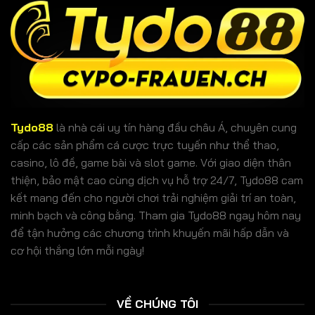
Nhiều
giúp bạn không bị gián đoạn khi trận đấu đang diễn
dễ
Phương
ra.
Thức
Điều này đặc biệt quan trọng với các kèo rung hay
cược theo phút, nơi tốc độ đặt cược quyết định
trực tiếp đến lợi nhuận.
Tydo88
là nhà cái uy tín hàng đầu châu Á, chuyên cung
cấp các sản phẩm cá cược trực tuyến như thể thao,
casino, lô đề, game bài và slot game. Với giao diện thân
thiện, bảo mật cao cùng dịch vụ hỗ trợ 24/7, Tydo88 cam
kết mang đến cho người chơi trải nghiệm giải trí an toàn,
minh bạch và công bằng. Tham gia Tydo88 ngay hôm nay
để tận hưởng các chương trình khuyến mãi hấp dẫn và
cơ hội thắng lớn mỗi ngày!
Những lợi thế khi tham gia tại nhà cái
Lời kết
VỀ CHÚNG TÔI