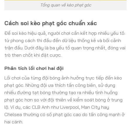
Tổng quan về kèo phạt góc
Cách soi kèo phạt góc chuẩn xác
Để soi kèo hiệu quả, người chơi cần kết hợp nhiều yếu tố:
từ phong cách thi đấu đến dữ liệu thống kê và bối cảnh
trận đấu. Dưới đây là ba yếu tố quan trọng nhất, đóng vai
trò then chốt khi đặt cược.
Phân tích lối chơi hai đội
Lối chơi của từng đội bóng ảnh hưởng trực tiếp đến kèo
phạt góc. Những đội ưa thích tấn công biên, sử dụng
nhiều đường tạt bóng thường tạo ra nhiều tình huống
phạt góc hơn so với đội thiên về kiểm soát bóng ở trung
lộ. Ví dụ, các CLB Anh như Liverpool, Man City hay
Chelsea thường có số phạt góc cao do tấn công mạnh ở
hai cánh.