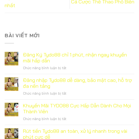
Cá Cược Thể Thao Phổ Biến
nhất
BÀI VIẾT MỚI
Đăng Ký Tydo88 chỉ 1 phút, nhận ngay khuyến
mãi hấp dẫn
Chức năng bình luận bị tắt
ở
Đăng
Ký
Đăng nhập Tydo88 dễ dàng, bảo mật cao, hỗ trợ
Tydo88
đa nền tảng
chỉ
Chức năng bình luận bị tắt
ở
1
Đăng
phút,
nhập
Khuyến Mãi TYDO88 Cực Hấp Dẫn Dành Cho Mọi
nhận
Tydo88
ngay
Thành Viên
dễ
khuyến
Chức năng bình luận bị tắt
ở
dàng,
mãi
Khuyến
bảo
hấp
Mãi
Rút tiền Tydo88 an toàn, xử lý nhanh trong vài
mật
dẫn
TYDO88
cao,
phút cực dễ