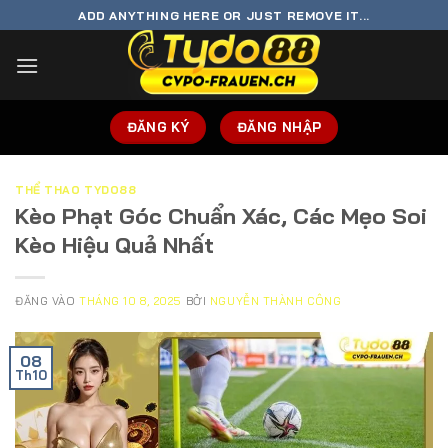
Bỏ
ADD ANYTHING HERE OR JUST REMOVE IT...
qua
nội
dung
ĐĂNG KÝ
ĐĂNG NHẬP
THỂ THAO TYDO88
Kèo Phạt Góc Chuẩn Xác, Các Mẹo Soi
Kèo Hiệu Quả Nhất
ĐĂNG VÀO
THÁNG 10 8, 2025
BỞI
NGUYỄN THÀNH CÔNG
08
Th10