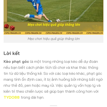
Mẹo chơi hiệu quả giúp thắng lớn
Lời kết
Kèo phạt góc
là một trong những loại kèo dễ dự đoán
nếu bạn biết cách phân tích lối chơi và khai thác thông
tin từ dữ liệu thống kê. So với các loại kèo khác, phạt góc
mang tính ổn định cao, ít bị ảnh hưởng bởi những bất ngờ
như thẻ đỏ, pen hoặc may rủi. Việc quản lý vốn hợp lý và
kiên trì theo chiến lược sẽ giúp bạn thành công hơn với
TYDO88
trong dài hạn.