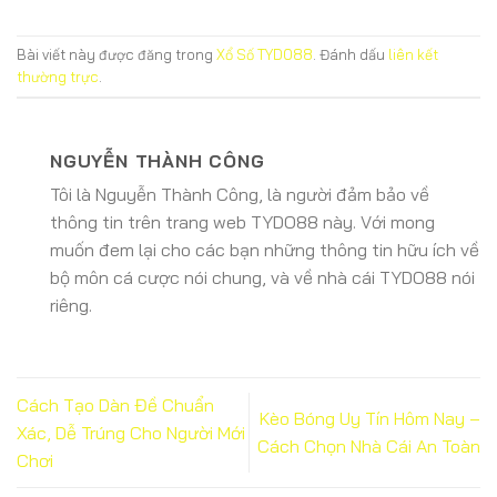
Bài viết này được đăng trong
Xổ Số TYDO88
. Đánh dấu
liên kết
thường trực
.
NGUYỄN THÀNH CÔNG
Tôi là Nguyễn Thành Công, là người đảm bảo về
thông tin trên trang web TYDO88 này. Với mong
muốn đem lại cho các bạn những thông tin hữu ích về
bộ môn cá cược nói chung, và về nhà cái TYDO88 nói
riêng.
Cách Tạo Dàn Đề Chuẩn
Kèo Bóng Uy Tín Hôm Nay –
Xác, Dễ Trúng Cho Người Mới
Cách Chọn Nhà Cái An Toàn
Chơi