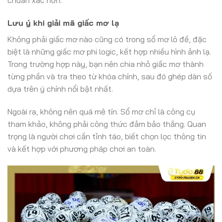
chuẩn xác hơn.
Lưu ý khi giải mã giấc mơ lạ
Không phải giấc mơ nào cũng có trong sổ mơ lô đề, đặc
biệt là những giấc mơ phi logic, kết hợp nhiều hình ảnh lạ.
Trong trường hợp này, bạn nên chia nhỏ giấc mơ thành
từng phần và tra theo từ khóa chính, sau đó ghép dàn số
dựa trên ý chính nổi bật nhất.
Ngoài ra, không nên quá mê tín. Sổ mơ chỉ là công cụ
tham khảo, không phải công thức đảm bảo thắng. Quan
trọng là người chơi cần tỉnh táo, biết chọn lọc thông tin
và kết hợp với phương pháp chơi an toàn.