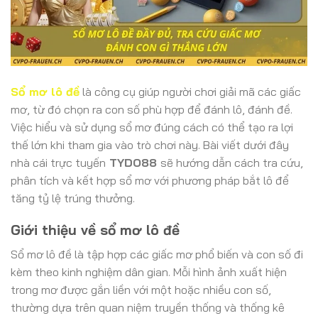
Sổ mơ lô đề
là công cụ giúp người chơi giải mã các giấc
mơ, từ đó chọn ra con số phù hợp để đánh lô, đánh đề.
Việc hiểu và sử dụng sổ mơ đúng cách có thể tạo ra lợi
thế lớn khi tham gia vào trò chơi này. Bài viết dưới đây
nhà cái trực tuyến
TYDO88
sẽ hướng dẫn cách tra cứu,
phân tích và kết hợp sổ mơ với phương pháp bắt lô để
tăng tỷ lệ trúng thưởng.
Giới thiệu về sổ mơ lô đề
Sổ mơ lô đề là tập hợp các giấc mơ phổ biến và con số đi
kèm theo kinh nghiệm dân gian. Mỗi hình ảnh xuất hiện
trong mơ được gắn liền với một hoặc nhiều con số,
thường dựa trên quan niệm truyền thống và thống kê