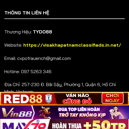
THÔNG TIN LIÊN HỆ
Thương Hiệu:
TYDO88
Website:
https://visakhapatnamclassifieds.in.net/
Email:
cvpofrauench@gmail.com
Hotline: 097 5263 346
Địa Chỉ: 257-230 Đ. Bãi Sậy, Phường 1, Quận 6, Hồ Chí
Minh, Vietnam
CEO:
Nguyễn Thành Công